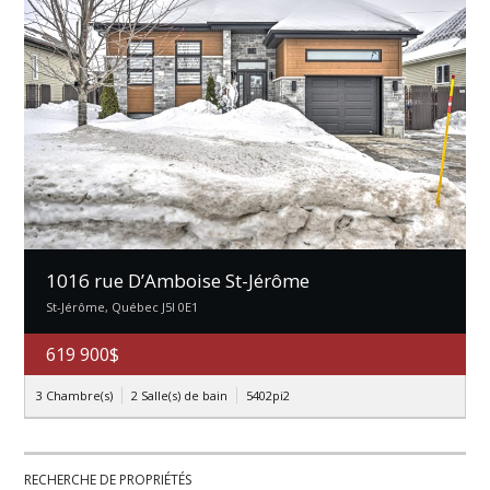
1016 rue D’Amboise St-Jérôme
St-Jérôme, Québec J5l 0E1
619 900$
3 Chambre(s)
2 Salle(s) de bain
5402pi2
RECHERCHE DE PROPRIÉTÉS