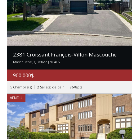
2381 Croissant François-Villon Mascouche
Mascouche, Québec J7K 4E5
900 000$
5 Chambre(s)
2 Salle(s) de bain
8648pi2
VENDU