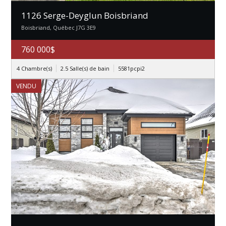
1126 Serge-Deyglun Boisbriand
Boisbriand, Québec J7G 3E9
760 000$
4 Chambre(s)
2.5 Salle(s) de bain
5581pcpi2
VENDU