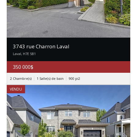
3743 rue Charron Laval
Laval, H7E 5B1
350 000$
2 Chambre(s)
1 Salle(s) de bain
900
pi2
VENDU