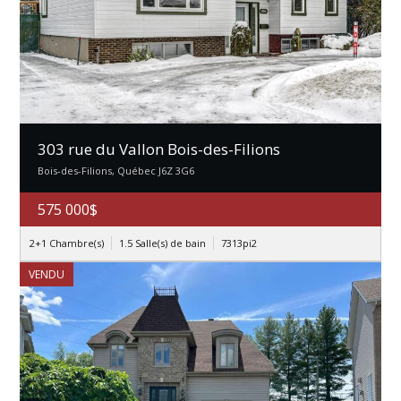
303 rue du Vallon Bois-des-Filions
Bois-des-Filions, Québec J6Z 3G6
575 000$
2+1 Chambre(s)
1.5 Salle(s) de bain
7313pi2
VENDU