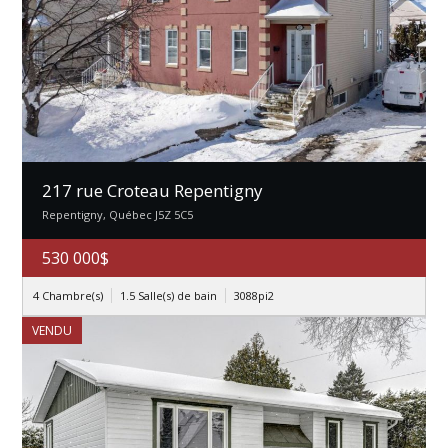
217 rue Croteau Repentigny
Repentigny, Québec J5Z 5C5
530 000$
4 Chambre(s)
1.5 Salle(s) de bain
3088pi2
VENDU