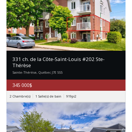
331 ch. de la Côte-Saint-Louis #202 Ste-
Thérèse
Sainte-Thérèse, Québec J7E 5S5
345 000$
2 Chambre(s)
1 Salle(s) de bain
919
pi2