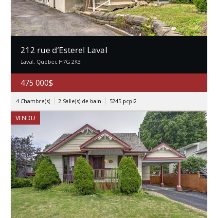
212 rue d’Esterel Laval
Laval, Québec H7G 2K3
475 000$
4 Chambre(s)
2 Salle(s) de bain
5245 pcpi2
VENDU