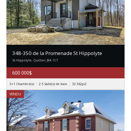
348-350 de la Promenade St Hippolyte
St-Hippolyte, Québec J8A 1C7
600 000$
3+1 Chambre(s)
2.5 Salle(s) de bain
32 362pi2
VENDU