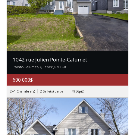
1042 rue Julien Pointe-Calumet
Pointe-Calumet, Québec J0N 1G0
600 000$
2+1 Chambre(s)
2 Salle(s) de bain
4956pi2