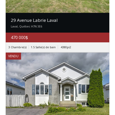
29 Avenue Labrie Laval
Laval, Québec H7N 3E6
470 000$
3 Chambre(s)
1.5 Salle(s) de bain
4380pi2
VENDU