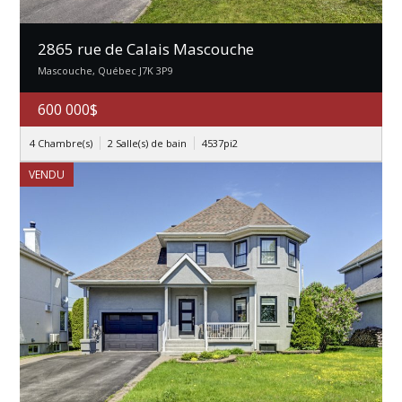
2865 rue de Calais Mascouche
Mascouche, Québec J7K 3P9
600 000$
4 Chambre(s)
2 Salle(s) de bain
4537pi2
VENDU