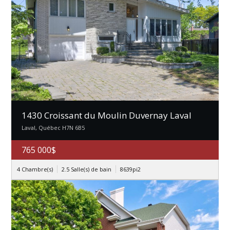
1430 Croissant du Moulin Duvernay Laval
Laval, Québec H7N 6B5
765 000$
4 Chambre(s)
2.5 Salle(s) de bain
8639pi2