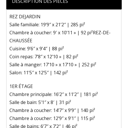
DESCRIPTION DES PIÈCES
REZ DEJARDIN
Salle familiale: 19’9″ x 21’2″ | 285 pi²
Chambre à coucher: 9′ x 10’11 » | 92 pi²REZ-DE-
CHAUSSÉE
Cuisine: 9’6″ x 9’4″ | 88 pi²
Coin repas: 7’8″ x 12’10 » | 82 pi²
Salle à manger: 17’10 » x 17’10 » | 252 pi²
Salon: 11’5″ x 12’5″ | 142 pi²
1ER ÉTAGE
Chambre principale: 16’2″ x 11’2″ | 181 pi²
Salle de bain: 5’1″ x 8′ | 31 pi²
Chambre à coucher: 14’7″ x 9’9″ | 140 pi²
Chambre à coucher: 12’9″ x 9’1″ | 115 pi²
Salle de bains: 6’7″ x 7’2″ | 46 pi²