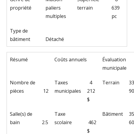
propriété
paliers
terrain
639
multiples
pc
Type de
bâtiment
Détaché
Résumé
Coûts annuels
Évaluation
municipale
Nombre de
Taxes
4
Terrain
3
pièces
12
municipales
212
90
$
Salle(s) de
Taxe
Bâtiment
3
bain
2.5
scolaire
462
60
$