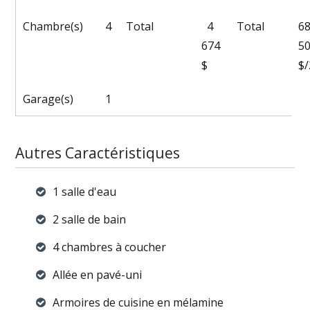
Chambre(s)
4
Total
4
Total
6
674
5
$
$
Garage(s)
1
Autres Caractéristiques
1 salle d'eau
2 salle de bain
4 chambres à coucher
Allée en pavé-uni
Armoires de cuisine en mélamine