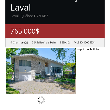
Laval
Laval, Québec H7N 6B5
765 000$
4 Chambre(s)
2.5 Salle(s) de bain
8639pi2
MLS ID 12075534
Imprimer la fiche