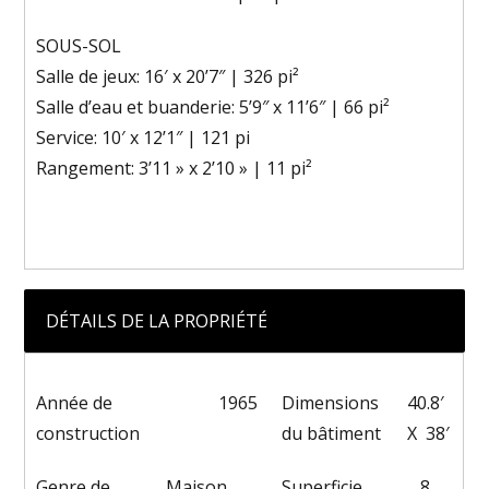
SOUS-SOL
Salle de jeux: 16′ x 20’7″ | 326 pi²
Salle d’eau et buanderie: 5’9″ x 11’6″ | 66 pi²
Service: 10′ x 12’1″ | 121 pi
Rangement: 3’11 » x 2’10 » | 11 pi²
DÉTAILS DE LA PROPRIÉTÉ
Année de
1965
Dimensions
40.8′
construction
du bâtiment
X 38′
Genre de
Maison
Superficie
8