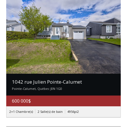
1042 rue Julien Pointe-Calumet
Pointe-Calumet, Québec J0N 1G0
600 000$
2+1 Chambre(s)
2 Salle(s) de bain
4956pi2