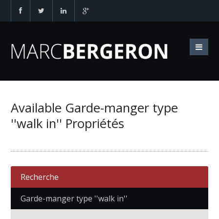
Available Garde-manger type
''walk in'' Propriétés
Recherche
Garde-manger type ''walk in''