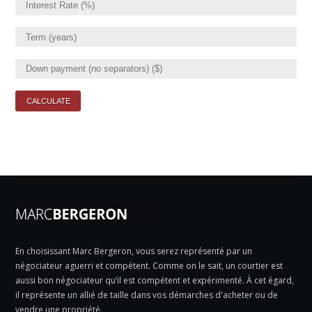
En choisissant Marc Bergeron, vous serez représenté par un
négociateur aguerri et compétent. Comme on le sait, un courtier est
aussi bon négociateur qu’il est compétent et expérimenté. À cet égard,
il représente un allié de taille dans vos démarches d'acheter ou de
vendre une propriété.