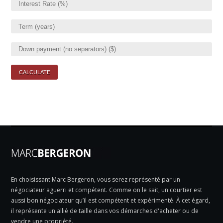
En choisissant Marc Bergeron, vous serez représenté par un
négociateur aguerri et compétent. Comme on le sait, un courtier est
aussi bon négociateur qu’il est compétent et expérimenté. À cet égard,
il représente un allié de taille dans vos démarches d'acheter ou de
vendre une propriété.