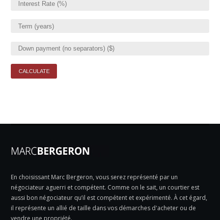
En choisissant Marc Bergeron, vous serez représenté par un
négociateur aguerri et compétent. Comme on le sait, un courtier est
aussi bon négociateur qu’il est compétent et expérimenté. À cet égard,
il représente un allié de taille dans vos démarches d'acheter ou de
vendre une propriété.