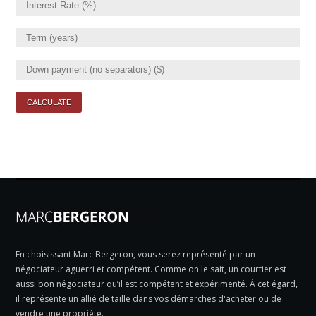
En choisissant Marc Bergeron, vous serez représenté par un
négociateur aguerri et compétent. Comme on le sait, un courtier est
aussi bon négociateur qu’il est compétent et expérimenté. À cet égard,
il représente un allié de taille dans vos démarches d'acheter ou de
vendre une propriété.