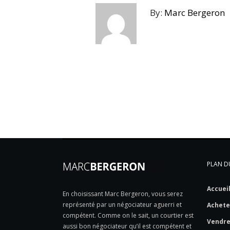
By:
Marc Bergeron
PLAN DU
Accuei
En choisissant Marc Bergeron, vous serez
représenté par un négociateur aguerri et
Achete
compétent. Comme on le sait, un courtier est
Vendr
aussi bon négociateur qu’il est compétent et