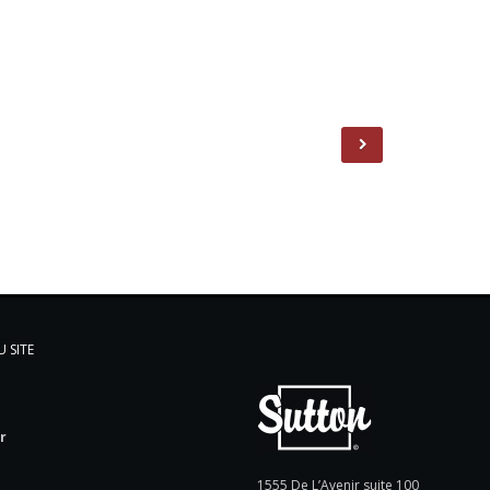
 SITE
l
r
e
1555 De L’Avenir suite 100