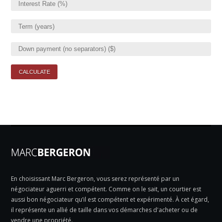
En choisissant Marc Bergeron, vous serez représenté par un
négociateur aguerri et compétent. Comme on le sait, un courtier est
aussi bon négociateur qu’il est compétent et expérimenté. À cet égard,
il représente un allié de taille dans vos démarches d'acheter ou de
vendre une propriété.