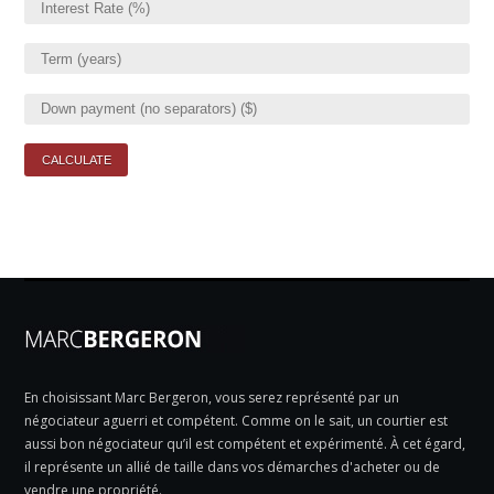
En choisissant Marc Bergeron, vous serez représenté par un
négociateur aguerri et compétent. Comme on le sait, un courtier est
aussi bon négociateur qu’il est compétent et expérimenté. À cet égard,
il représente un allié de taille dans vos démarches d'acheter ou de
vendre une propriété.