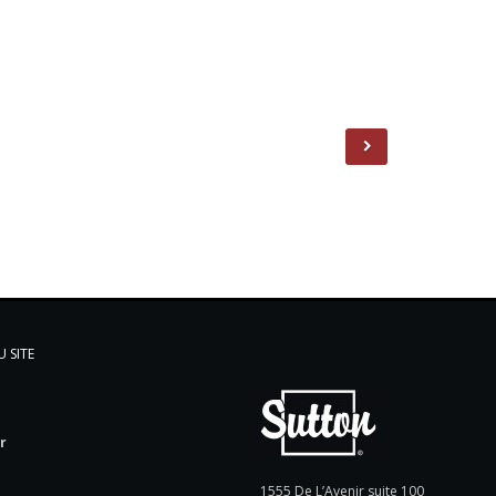
 SITE
l
r
e
1555 De L’Avenir suite 100