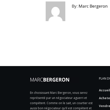
By:
Marc Bergeron
PLAN DU
Accuei
En choisissant Marc Bergeron, vous serez
représenté par un négociateur aguerri et
Achete
compétent. Comme on le sait, un courtier est
Vendr
aussi bon négociateur qu’il est compétent et