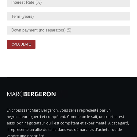
En choisissant Marc Bergeron, vous serez représenté par un
négociateur aguerri et compétent. Comme on le sait, un courtier est
aussi bon négociateur qu’il est compétent et expérimenté. À cet égard,
il représente un allié de taille dans vos démarches d'acheter ou de
vendre une propriété.