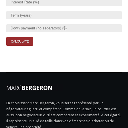
En choisissant Marc Bergeron, vous serez représenté par un
négociateur aguerri et compétent. Comme on le sait, un courtier est
aussi bon négociateur qu’il est compétent et expérimenté. À cet égard,
il représente un allié de taille dans vos démarches d'acheter ou de
vendre une propriété.