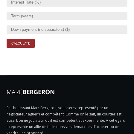
En choisissant Marc Bergeron, vous serez représenté par un
négociateur aguerri et compétent. Comme on le sait, un courtier est
aussi bon négociateur qu’il est compétent et expérimenté. À cet égard,
il représente un allié de taille dans vos démarches d'acheter ou de
vendre une propriété.