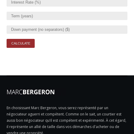
En choisissant Marc Bergeron, vous serez représenté par un
négociateur aguerri et compétent. Comme on le sait, un courtier est
aussi bon négociateur qu’il est compétent et expérimenté. À cet égard,
il représente un allié de taille dans vos démarches d'acheter ou de
vendre une propriété.