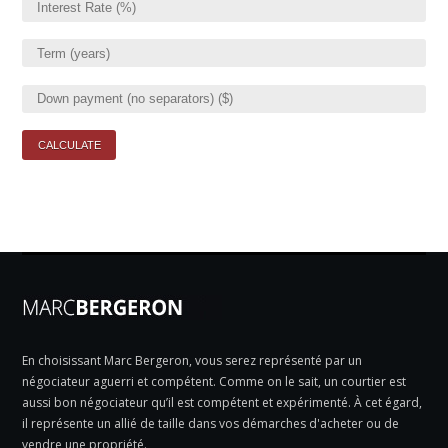
En choisissant Marc Bergeron, vous serez représenté par un
négociateur aguerri et compétent. Comme on le sait, un courtier est
aussi bon négociateur qu’il est compétent et expérimenté. À cet égard,
il représente un allié de taille dans vos démarches d'acheter ou de
vendre une propriété.