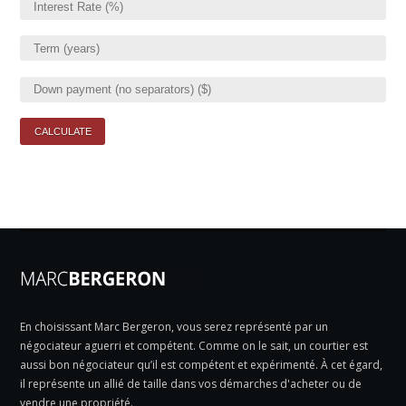
En choisissant Marc Bergeron, vous serez représenté par un
négociateur aguerri et compétent. Comme on le sait, un courtier est
aussi bon négociateur qu’il est compétent et expérimenté. À cet égard,
il représente un allié de taille dans vos démarches d'acheter ou de
vendre une propriété.