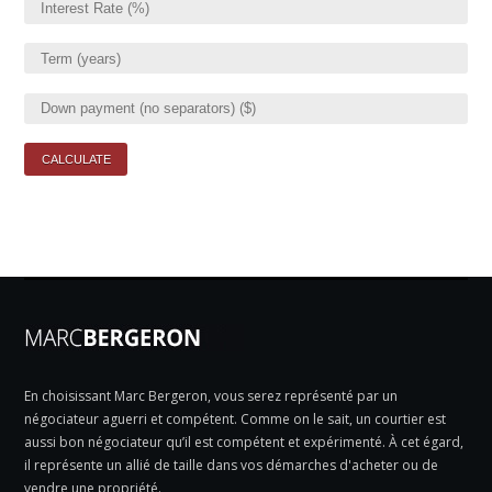
En choisissant Marc Bergeron, vous serez représenté par un
négociateur aguerri et compétent. Comme on le sait, un courtier est
aussi bon négociateur qu’il est compétent et expérimenté. À cet égard,
il représente un allié de taille dans vos démarches d'acheter ou de
vendre une propriété.