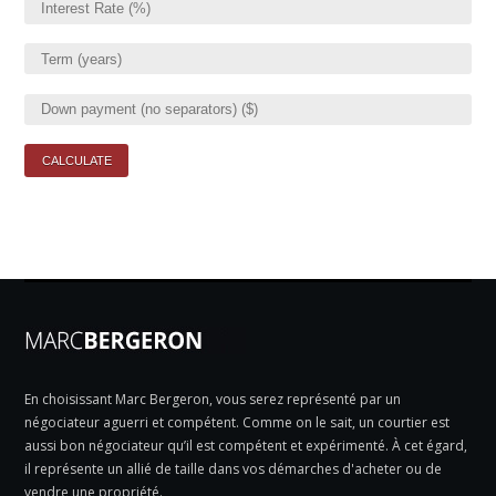
En choisissant Marc Bergeron, vous serez représenté par un
négociateur aguerri et compétent. Comme on le sait, un courtier est
aussi bon négociateur qu’il est compétent et expérimenté. À cet égard,
il représente un allié de taille dans vos démarches d'acheter ou de
vendre une propriété.