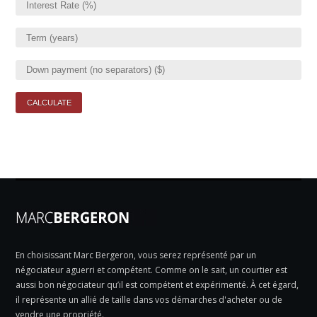
En choisissant Marc Bergeron, vous serez représenté par un
négociateur aguerri et compétent. Comme on le sait, un courtier est
aussi bon négociateur qu’il est compétent et expérimenté. À cet égard,
il représente un allié de taille dans vos démarches d'acheter ou de
vendre une propriété.