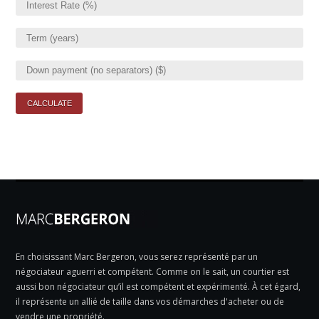
En choisissant Marc Bergeron, vous serez représenté par un
négociateur aguerri et compétent. Comme on le sait, un courtier est
aussi bon négociateur qu’il est compétent et expérimenté. À cet égard,
il représente un allié de taille dans vos démarches d'acheter ou de
vendre une propriété.