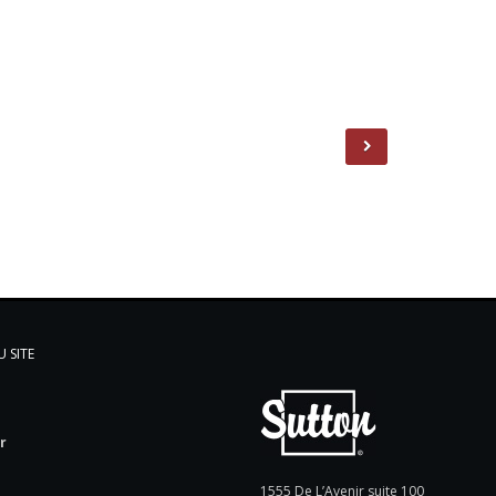
 SITE
l
r
e
1555 De L’Avenir suite 100