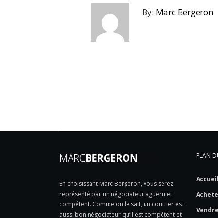
By:
Marc Bergeron
PLAN DU
Accuei
En choisissant Marc Bergeron, vous serez
représenté par un négociateur aguerri et
Achete
compétent. Comme on le sait, un courtier est
Vendr
aussi bon négociateur qu’il est compétent et