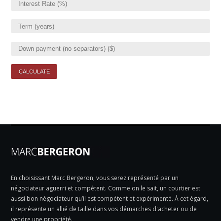
En choisissant Marc Bergeron, vous serez représenté par un
négociateur aguerri et compétent. Comme on le sait, un courtier est
aussi bon négociateur qu’il est compétent et expérimenté. À cet égard,
il représente un allié de taille dans vos démarches d'acheter ou de
vendre une propriété.