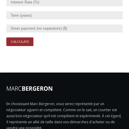
En choisissant Marc Bergeron, vous serez représenté par un
négociateur aguerri et compétent. Comme on le sait, un courtier est
aussi bon négociateur qu’il est compétent et expérimenté. À cet égard,
il représente un allié de taille dans vos démarches d'acheter ou de
vendre une propriété.