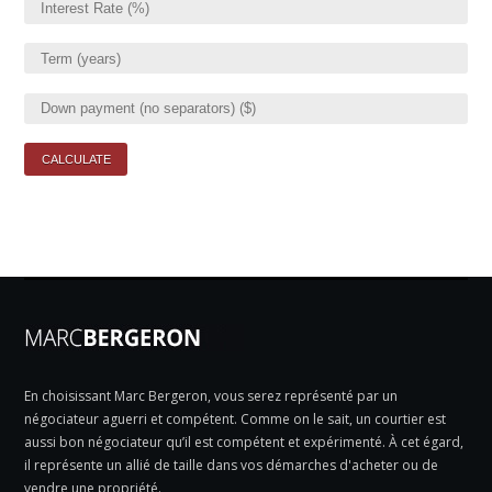
En choisissant Marc Bergeron, vous serez représenté par un
négociateur aguerri et compétent. Comme on le sait, un courtier est
aussi bon négociateur qu’il est compétent et expérimenté. À cet égard,
il représente un allié de taille dans vos démarches d'acheter ou de
vendre une propriété.