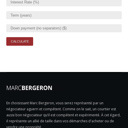
En choisissant Marc Bergeron, vous serez représenté par un
négociateur aguerri et compétent. Comme on le sait, un courtier est
aussi bon négociateur qu’il est compétent et expérimenté. À cet égard,
il représente un allié de taille dans vos démarches d'acheter ou de
vendre une propriété.