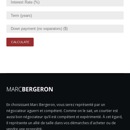
En choisissant Marc Bergeron, vous serez représenté par un
négociateur aguerri et compétent. Comme on le sait, un courtier est
aussi bon négociateur qu’il est compétent et expérimenté. À cet égard,
il représente un allié de taille dans vos démarches d'acheter ou de
vendre une propriété.