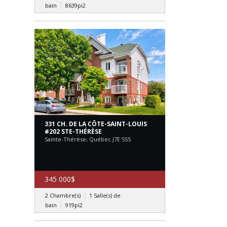
bain
8639pi2
331 CH. DE LA CÔTE-SAINT-LOUIS
#202 STE-THÉRÈSE
Sainte-Thérèse, Québec J7E 5S5
345 000$
2 Chambre(s)
1 Salle(s) de
bain
919
pi2