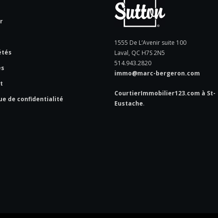
l
r
e
1555 De L’Avenir suite 100
étés
Laval, QC H7S 2N5
514.943.2820
es
immo@marc-bergeron.com
t
CourtierImmobilier123.com à St-
ue de confidentialité
Eustache
.