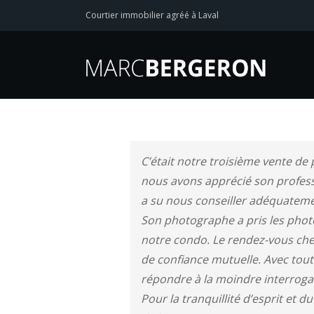
Courtier immobilier agréé à Laval
C’était notre troisième vente de
nous avons apprécié son professi
a su nous conseiller adéquatemen
Son photographe a pris les phot
notre condo. Le rendez-vous chez
de confiance mutuelle. Avec tout
répondre à la moindre interrogati
Pour la tranquillité d’esprit et d