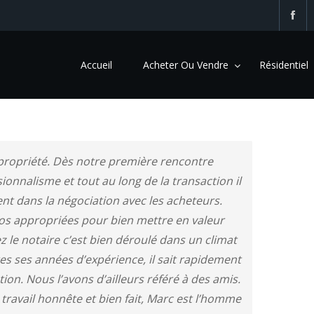
Accueil
Acheter Ou Vendre
Résidentiel
 propriété. Dès notre première rencontre
onnalisme et tout au long de la transaction il
t dans la négociation avec les acheteurs.
os appropriées pour bien mettre en valeur
 le notaire c’est bien déroulé dans un climat
es ses années d’expérience, il sait rapidement
on. Nous l’avons d’ailleurs référé à des amis.
u travail honnête et bien fait, Marc est l’homme