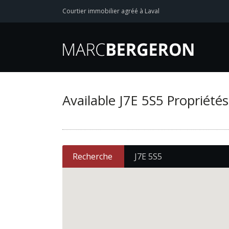
Courtier immobilier agréé à Laval
Available J7E 5S5 Propriétés
Recherche
J7E 5S5