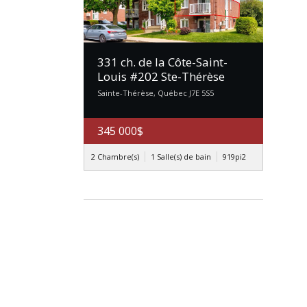
331 ch. de la Côte-Saint-
Louis #202 Ste-Thérèse
Sainte-Thérèse, Québec J7E 5S5
345 000$
2 Chambre(s)
1 Salle(s) de bain
919
pi2