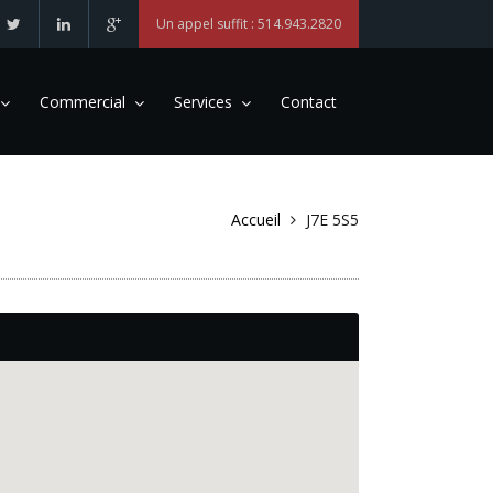
Un appel suffit : 514.943.2820
Commercial
Services
Contact
Accueil
J7E 5S5