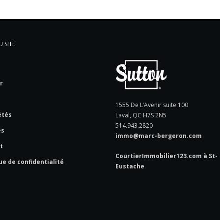
 SITE
l
r
e
1555 De L’Avenir suite 100
étés
Laval, QC H7S 2N5
514.943.2820
es
immo@marc-bergeron.com
t
CourtierImmobilier123.com à St-
ue de confidentialité
Eustache
.