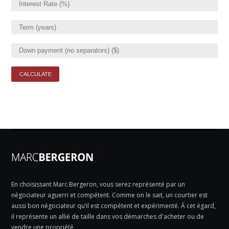
En choisissant Marc Bergeron, vous serez représenté par un
négociateur aguerri et compétent. Comme on le sait, un courtier est
aussi bon négociateur qu’il est compétent et expérimenté. À cet égard,
il représente un allié de taille dans vos démarches d'acheter ou de
vendre une propriété.