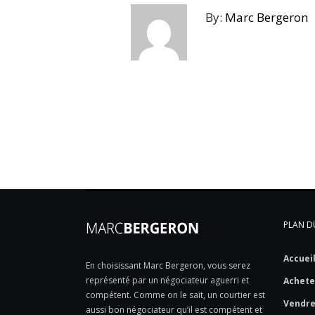
By:
Marc Bergeron
PLAN DU
Accuei
En choisissant Marc Bergeron, vous serez
représenté par un négociateur aguerri et
Achete
compétent. Comme on le sait, un courtier est
Vendr
aussi bon négociateur qu’il est compétent et