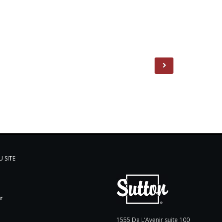
 SITE
l
r
e
1555 De L’Avenir suite 100