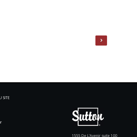
 SITE
l
r
e
1555 De L’Avenir suite 100