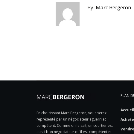
By:
Marc Bergeron
PLAN DU
Accuei
En choisissant Marc Bergeron, vous serez
représenté par un négociateur aguerri et
Achete
compétent. Comme on le sait, un courtier est
Vendr
aussi bon négociateur qu’il est compétent et