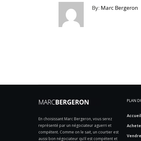
By:
Marc Bergeron
PLAN DU
Accuei
En choisissant Marc Bergeron, vous serez
représenté par un négociateur aguerri et
Achete
compétent. Comme on le sait, un courtier est
Vendr
aussi bon négociateur qu’il est compétent et