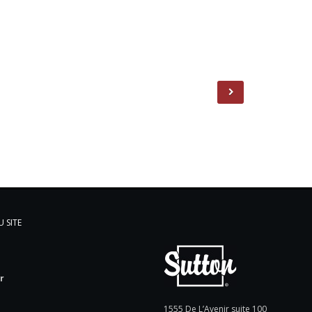
 SITE
l
r
e
1555 De L’Avenir suite 100