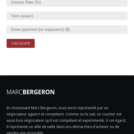
En choisissant Marc Bergeron, vous serez représenté par un
négociateur aguerri et compétent. Comme on le sait, un courtier est
aussi bon négociateur qu’il est compétent et expérimenté. À cet égard,
il représente un allié de taille dans vos démarches d'acheter ou de
vendre une propriété.