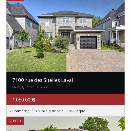
7100 rue des Sitelles Laval
Laval, Québec H7L-6G1
1 050 000$
7 Chambre(s)
3.5 Salle(s) de bain
6672 pcpi2
VENDU