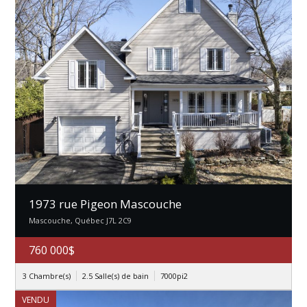
1973 rue Pigeon Mascouche
Mascouche, Québec J7L 2C9
760 000$
3 Chambre(s)
2.5 Salle(s) de bain
7000pi2
VENDU