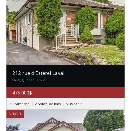
212 rue d’Esterel Laval
Laval, Québec H7G 2K3
475 000$
4 Chambre(s)
2 Salle(s) de bain
5245 pcpi2
VENDU