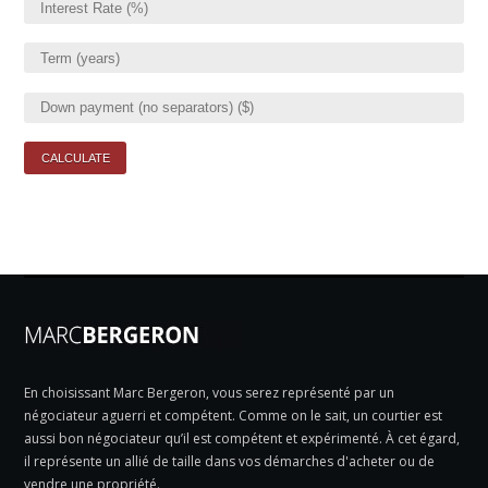
En choisissant Marc Bergeron, vous serez représenté par un
négociateur aguerri et compétent. Comme on le sait, un courtier est
aussi bon négociateur qu’il est compétent et expérimenté. À cet égard,
il représente un allié de taille dans vos démarches d'acheter ou de
vendre une propriété.