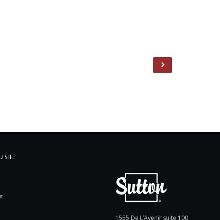
 SITE
l
r
e
1555 De L’Avenir suite 100