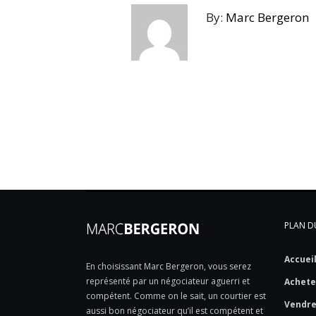
By:
Marc Bergeron
PLAN DU
Accuei
En choisissant Marc Bergeron, vous serez
représenté par un négociateur aguerri et
Achete
compétent. Comme on le sait, un courtier est
Vendr
aussi bon négociateur qu’il est compétent et