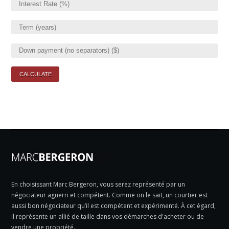
En choisissant Marc Bergeron, vous serez représenté par un
négociateur aguerri et compétent. Comme on le sait, un courtier est
aussi bon négociateur qu’il est compétent et expérimenté. À cet égard,
il représente un allié de taille dans vos démarches d'acheter ou de
vendre une propriété.