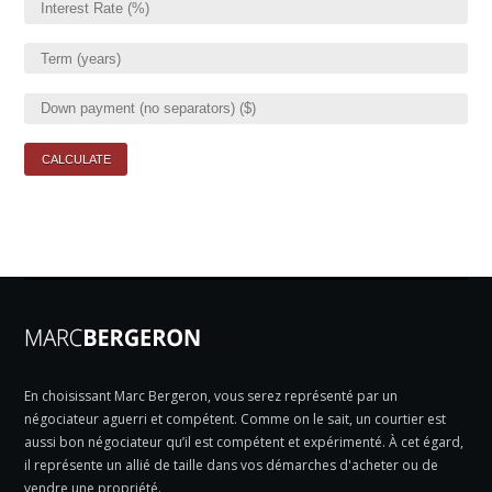
En choisissant Marc Bergeron, vous serez représenté par un
négociateur aguerri et compétent. Comme on le sait, un courtier est
aussi bon négociateur qu’il est compétent et expérimenté. À cet égard,
il représente un allié de taille dans vos démarches d'acheter ou de
vendre une propriété.