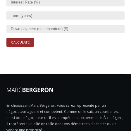
En choisissant Marc Bergeron, vous serez représenté par un
négociateur aguerri et compétent. Comme on le sait, un courtier est
aussi bon négociateur qu’il est compétent et expérimenté. À cet égard,
il représente un allié de taille dans vos démarches d'acheter ou de
vendre une propriété.