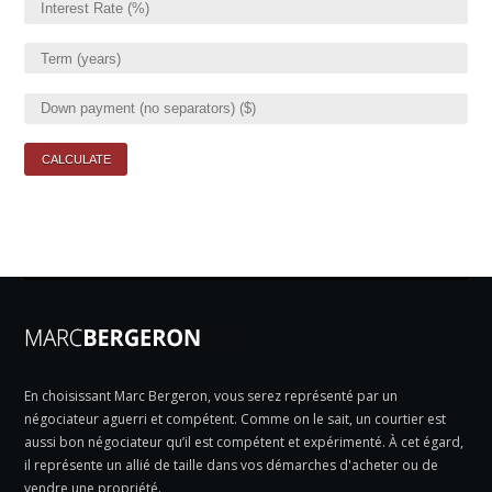
En choisissant Marc Bergeron, vous serez représenté par un
négociateur aguerri et compétent. Comme on le sait, un courtier est
aussi bon négociateur qu’il est compétent et expérimenté. À cet égard,
il représente un allié de taille dans vos démarches d'acheter ou de
vendre une propriété.