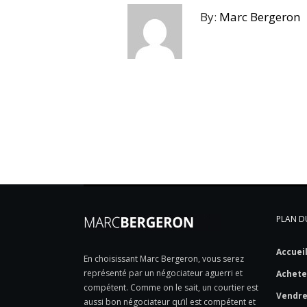
By:
Marc Bergeron
PLAN DU
Accuei
En choisissant Marc Bergeron, vous serez
représenté par un négociateur aguerri et
Achete
compétent. Comme on le sait, un courtier est
Vendr
aussi bon négociateur qu’il est compétent et