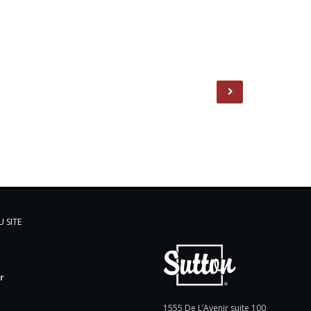
 SITE
l
r
e
1555 De L’Avenir suite 100