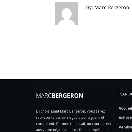
By:
Marc Bergeron
PLAN DU
Accuei
En choisissant Marc Bergeron, vous serez
représenté par un négociateur aguerri et
Achete
compétent. Comme on le sait, un courtier est
Vendr
aussi bon négociateur qu’il est compétent et