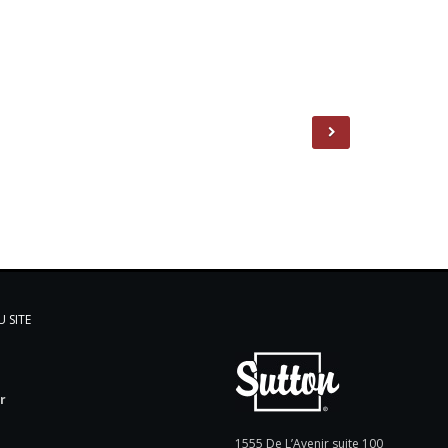
 SITE
l
r
e
1555 De L’Avenir suite 100