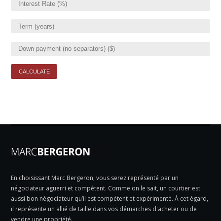
En choisissant Marc Bergeron, vous serez représenté par un
négociateur aguerri et compétent. Comme on le sait, un courtier est
aussi bon négociateur qu’il est compétent et expérimenté. À cet égard,
il représente un allié de taille dans vos démarches d'acheter ou de
vendre une propriété.