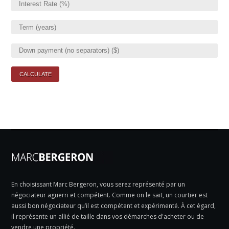
En choisissant Marc Bergeron, vous serez représenté par un
négociateur aguerri et compétent. Comme on le sait, un courtier est
aussi bon négociateur qu’il est compétent et expérimenté. À cet égard,
il représente un allié de taille dans vos démarches d'acheter ou de
vendre une propriété.