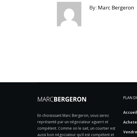
By:
Marc Bergeron
PLAN DU
Accuei
En choisissant Marc Bergeron, vous serez
représenté par un négociateur aguerri et
Achete
compétent. Comme on le sait, un courtier est
Vendr
aussi bon négociateur qu’il est compétent et