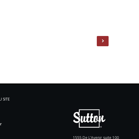
 SITE
l
r
e
1555 De L’Avenir suite 100