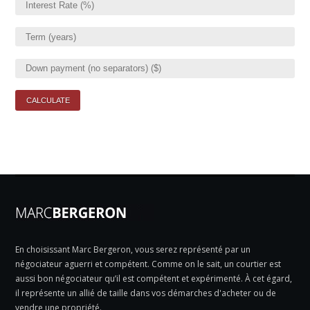
En choisissant Marc Bergeron, vous serez représenté par un
négociateur aguerri et compétent. Comme on le sait, un courtier est
aussi bon négociateur qu’il est compétent et expérimenté. À cet égard,
il représente un allié de taille dans vos démarches d'acheter ou de
vendre une propriété.